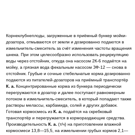
Корнеклубнеплоды, загруженные в приёмный бункер мойки-
дозатора, отмываются от земли и дозированно подаются в
измельчитель-смеситель за счёт изменения частоты вращения
шнека. При этом целесообразно использовать рециркуляцию
воды через отстойник, откуда она насосом 2К-6 подаётся на
мойку, а грязная вода фекальным насосом ЗФ-12 — снова в
отстойник. Грубые и сочные стебельчатые корма дозированно
подаются из питателей-дозаторов на приёмный транспортёр
К. а.
Концентрированные корма из бункера периодически
перегружаются в дозатор и далее поступают равномерным
потоком в измельчитель-смеситель, в который попадают также
растворы мелассы, карбамида, солей и других добавок.
Готовая кормосмесь из
К. а.
подаётся на скребковый
транспортёр и перегружается в кормораздающие средства.
Производительность
К. а.
(т/ч) на приготовлении влажной
кормосмеси 13,8—15,5, на измельчении грубых кормов 2,1—